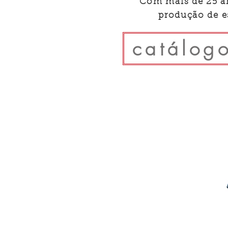
Com mais de 25 an
produção de e
catálog