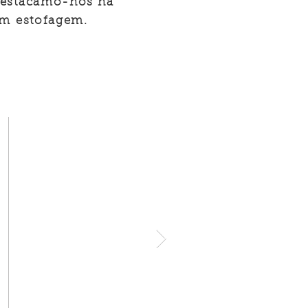
 destacamo-nos na
sem
estofagem
.