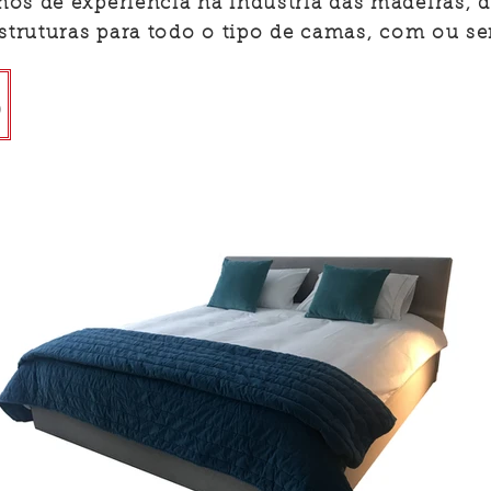
os de experiência na indústria das madeiras,
struturas para todo o tipo de camas, com ou 
Wood4Life, Lda
o